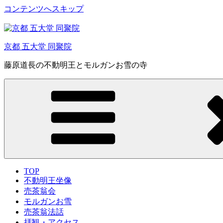
コンテンツへスキップ
京都 五大堂 同聚院
藤原道長の不動明王とモルガンお雪の寺
TOP
不動明王坐像
売茶翁会
モルガンお雪
売茶翁法話
拝観・アクセス