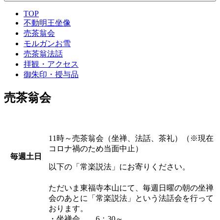
TOP
不動明王坐像
売茶翁会
モルガンお雪
売茶翁法話
拝観・アクセス
御朱印・授与品
売茶翁会
11時～売茶翁会（坐禅、法話、茶礼）
（※現在
コロナ禍のため当面中止）
毎週土日
以下の「常楽説法」にお寄りください。
ただいま東福寺本山にて、毎週日曜の朝の坐禅
会のあとに「常楽説法」という法話会を行って
おります。
・坐禅会 6：30～