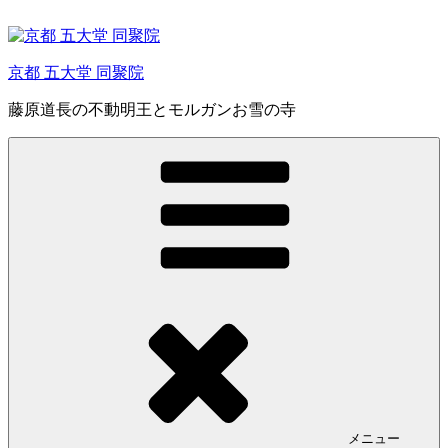
コ
ン
テ
京都 五大堂 同聚院
ン
ツ
藤原道長の不動明王とモルガンお雪の寺
へ
ス
キ
ッ
プ
メニュー