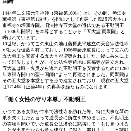
由緒
1444年に文渓元作禅師（東福第160世）が、その師、琴江令
薫禅師（東福第129世）を開山として創建した臨済宗大本山
東福寺の塔頭寺院。旧法性寺五大堂の遺仏である不動明王
（1006年開眼）を本尊とすることから「五大堂 同聚院」と
呼ばれています。
10世紀、かつてこの東山の地は藤原忠平建立の天台宗法性寺
が壮大な伽藍を有しており、1006年藤原道長によって丈六の
五大明王を安置する五大堂が増築されました。後に兵火によ
って消失しましたが、その法性寺跡地に東福寺が建立され、
五大堂は唯一火災から逃れた不動明王を安置するために1280
年東福寺開山の聖一国師によって再建されました。同聚院は
その五大堂を本堂とする形で建立されており、現在の五大堂
は1714年（正徳4年）の再興を経たものになります。
「働く女性の守り本尊」不動明王
かつてある女御が牛車で法性寺を訪れた際、特に大事な琴の
爪を失くしたと言って道長公に所在を求めました。不動明王
の霊験を聞いていた道長公は潜心に黙祷して「もし見つける
ことが出来たならお堂を建立して報恩し奉ります。」と請願