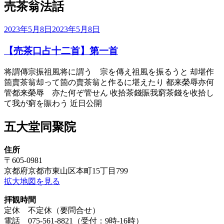
売茶翁法話
投
2023年5月8日
2023年5月8日
稿
【売茶口占十二首】第一首
日:
将謂傳宗振祖風将に謂う 宗を傳え祖風を振るうと 却堪作
箇賣茶翁却って箇の賣茶翁と作るに堪えたり 都来榮辱亦何
管都来榮辱 亦た何ぞ管せん 收拾茶錢賑我窮茶錢を收拾し
て我が窮を賑わう 近日公開
五大堂同聚院
住所
〒605-0981
京都府京都市東山区本町15丁目799
拡大地図を見る
拝観時間
定休 不定休（要問合せ）
電話 075-561-8821（受付：9時-16時）