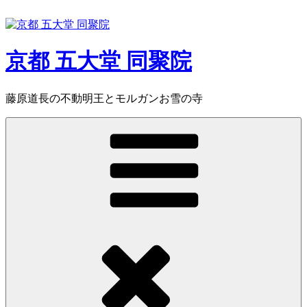
コ
ン
テ
ン
京都 五大堂 同聚院
ツ
へ
ス
藤原道長の不動明王とモルガンお雪の寺
キ
ッ
プ