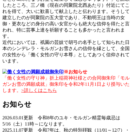
したところ、三ノ橋（現在の同聚院北西あたり）付近にてこ
れを得て、大いに歓喜して献上したと伝わります。そうして
建立したのが同聚院の五大堂であり、不動明王は当時の女
御・更衣などの身分の高い女官からも絶大な信仰を得たと言
われ、特に芸事上達を祈願することも多かったと言われま
す。
近代においては、祇園の芸妓で胡弓の名手として知られた日
本のシンデレラ・モルガンお雪さんの信仰を縁として、全国
の女性から「働く女性の守り本尊」としてあつく信仰されて
います。
※お知らせ
「働く女性の守り神」折上稲荷神社様との合同御朱印「モル
ガンお雪の満願成就」御朱印を令和2年11月1日より授与いた
します。
>詳しくはこちら
お知らせ
2026.03.01更新 令和8年のユキ・モルガン精霊毎歳忌は
5/16（土）11時～になります。
2025.11.07更新 令和7年は、秋の特別拝観（11/01～12/7）・