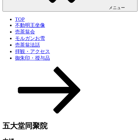
メニュー
TOP
不動明王坐像
売茶翁会
モルガンお雪
売茶翁法話
拝観・アクセス
御朱印・授与品
本
文
ま
で
ス
ク
ロ
ー
ル
五大堂同聚院