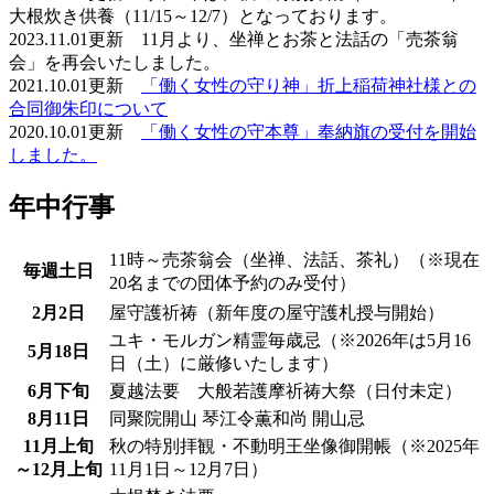
大根炊き供養（11/15～12/7）となっております。
2023.11.01更新 11月より、坐禅とお茶と法話の「売茶翁
会」を再会いたしました。
2021.10.01更新
「働く女性の守り神」折上稲荷神社様との
合同御朱印について
2020.10.01更新
「働く女性の守本尊」奉納旗の受付を開始
しました。
年中行事
11時～売茶翁会（坐禅、法話、茶礼）
（※現在
毎週土日
20名までの団体予約のみ受付）
2月2日
屋守護祈祷（新年度の屋守護札授与開始）
ユキ・モルガン精霊毎歳忌
（※2026年は5月16
5月18日
日（土）に厳修いたします）
6月下旬
夏越法要 大般若護摩祈祷大祭（日付未定）
8月11日
同聚院開山 琴江令薫和尚 開山忌
11月上旬
秋の特別拝観・不動明王坐像御開帳
（※2025年
～12月上旬
11月1日～12月7日）