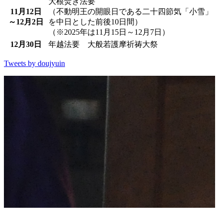
大根焚き法要
11月12日
（不動明王の開眼日である二十四節気「小雪」
～12月2日
を中日とした前後10日間）
（※2025年は11月15日～12月7日）
12月30日
年越法要 大般若護摩祈祷大祭
Tweets by doujyuin