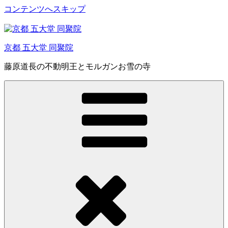
コンテンツへスキップ
京都 五大堂 同聚院
藤原道長の不動明王とモルガンお雪の寺